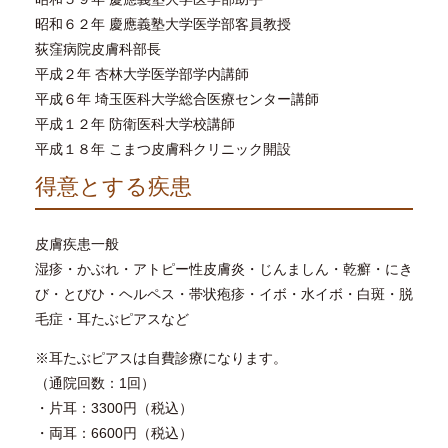
昭和６２年 慶應義塾大学医学部客員教授
荻窪病院皮膚科部長
平成２年 杏林大学医学部学内講師
平成６年 埼玉医科大学総合医療センター講師
平成１２年 防衛医科大学校講師
平成１８年 こまつ皮膚科クリニック開設
得意とする疾患
皮膚疾患一般
湿疹・かぶれ・アトピー性皮膚炎・じんましん・乾癬・にき
び・とびひ・ヘルペス・帯状疱疹・イボ・水イボ・白斑・脱
毛症・耳たぶピアスなど
※耳たぶピアスは自費診療になります。
（通院回数：1回）
・片耳：
3300円（税込）
・両耳：
6600円（税込）