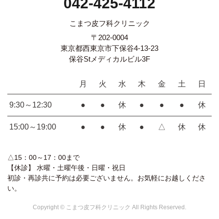
042-425-4112
こまつ皮フ科クリニック
〒202-0004
東京都西東京市下保谷4-13-23
保谷Stメディカルビル3F
月
火
水
木
金
土
日
9:30～12:30
●
●
休
●
●
●
休
15:00～19:00
●
●
休
●
△
休
休
△15：00～17：00まで
【休診】 水曜・土曜午後・日曜・祝日
初診・再診共に予約は必要ございません。お気軽にお越しくださ
い。
Copyright © こまつ皮フ科クリニック All Rights Reserved.